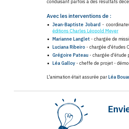
conduisant parfois à des résultats déce
Avec l
es
interventions de :
Jean-Baptiste Jobard
- coordinate
éditions Charles Léopold Meyer
Marianne Langlet
-
chargée de miss
Luciana Ribeiro
- chargée d
'études 
Grégoire Pateau
- chargée d'étude
p
L
éa Galloy
- ch
effe de projet - démoc
L'animation
était
assurée par
Léa Boua
Envie