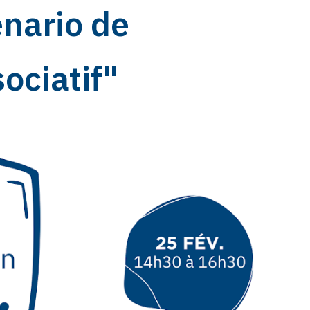
énario de
ociatif"